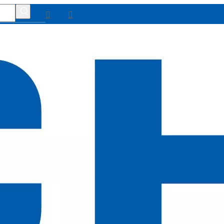


uit
 intégral