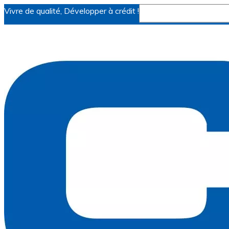
Vivre de qualité, Développer à crédit !
Tout
Nom du produit
Mots-clés
Modèle de produit
Résumé du produit
Description du prod
Recherche en texte