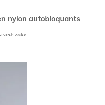
 en nylon autobloquants
igine:
Propulsé