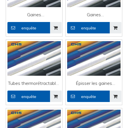
Gaines
Gaines
thermorétractables en
thermorétractables en
enquête
enquête
caoutchouc haute
plastique ignifuges avec
performance avec UL
UL
Tubes thermorétractables
Épisser les gaines
en PVC Splice avec UL
thermorétractables en
enquête
enquête
plastique avec de la colle