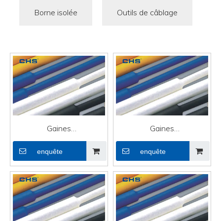
Borne isolée
Outils de câblage
Gaines
Gaines
thermorétractables en
thermorétractables en
enquête
enquête
caoutchouc pour fils
PVC transparent pour fils
électriques