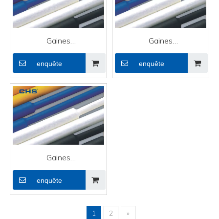
Gaines
Gaines
thermorétractables en
thermorétractables en
enquête
enquête
caoutchouc haute
PVC de grand diamètre
performance pour fils
pour câble
Gaines
thermorétractables en
enquête
PVC de grand diamètre
pour câble
1
2
»