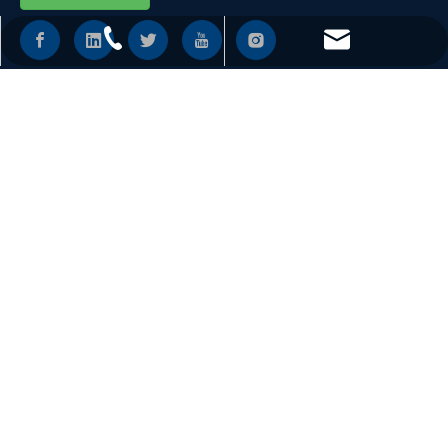
+86 - 577 - 62798390
info@chs.com.cn
LIENS RAPIDES
+86 - 577 - 62798383
+86 - 577 - 62798385
SUPPORT
DES PRODUITS
Changhong Plastics Group Imperial Plastics Co.,Ltd.
Copyright © 2019~2021 CHS
皖ICP备19013927号-3
Soutenir par
Leadong
.
Sitemap