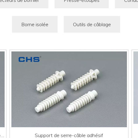
cteurs de bornier
Presse-étoupes
Condu
Borne isolée
Outils de câblage
e
Support de serre-câble adhésif