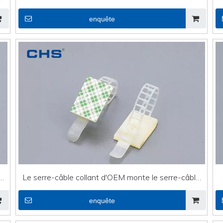
enquête
Le serre-câble collant d'OEM monte le serre-câble
réglable ADC-70 de fil électrique
enquête