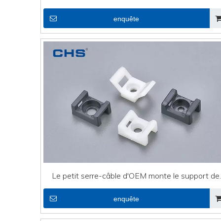
haute qualité
enquête
Le petit serre-câble d'OEM monte le support de
serre-câble de fil électrique CTH-2B
enquête