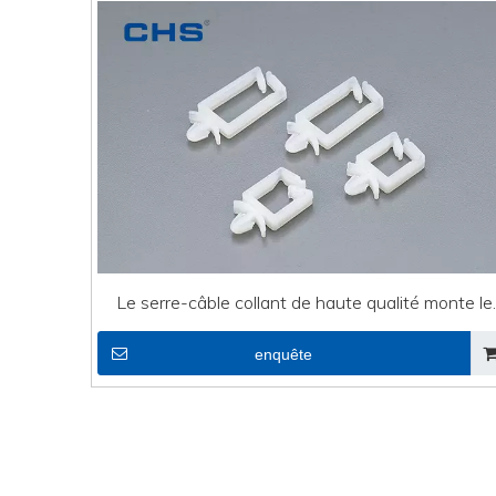
Le serre-câble collant de haute qualité monte le
support de fil carré de fil électrique SQ-2
enquête