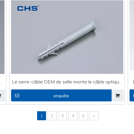
Le serre-câble OEM de selle monte le câble optique
étend les fiches EN-08L
enquête
1
2
3
4
5
»