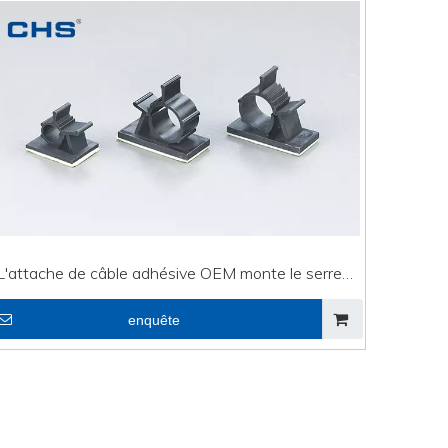
L'attache de câble adhésive OEM monte le serre-
câble de ligne d'écouteur TS-0608
enquête