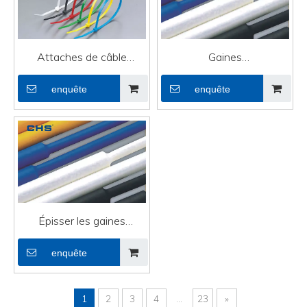
Attaches de câble
Gaines
personnalisées protégées
thermorétractables en
enquête
enquête
contre les UV pour
plastique ignifuges avec
guirlandes lumineuses
UL
Épisser les gaines
thermorétractables en
enquête
plastique avec de la colle
1
2
3
4
...
23
»