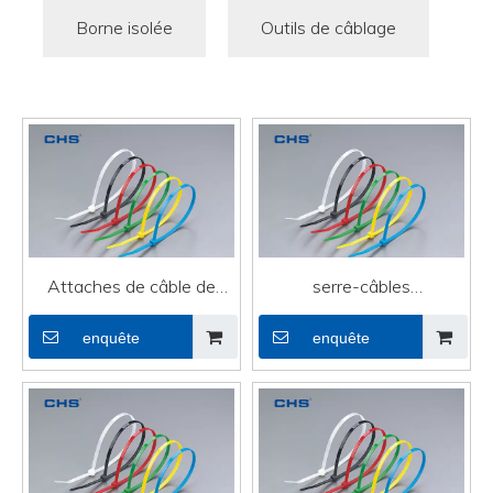
Borne isolée
Outils de câblage
Attaches de câble de
serre-câbles
haute qualité à usage
personnalisés montables
enquête
enquête
intensif pour câble PC
pour guirlandes
lumineuses