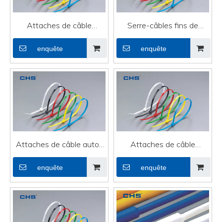
Attaches de câble
Serre-câbles fins de
flexibles élastiques pour
haute qualité pour
enquête
enquête
câble pc
guirlandes lumineuses
Attaches de câble auto-
Attaches de câble
agrippantes
personnalisées solides
enquête
enquête
pour câble PC