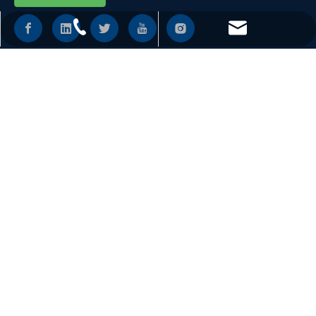
+86 - 577 - 62798390
info@chs.com.cn
LIENS RAPIDES
+86 - 577 - 62798383
+86 - 577 - 62798385
SUPPORT
DES PRODUITS
Changhong Plastics Group Imperial Plastics Co.,Ltd.
Copyright © 2019~2021 CHS
皖ICP备19013927号-3
Soutenir par
Leadong
.
Sitemap