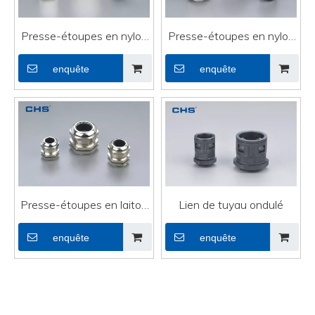
Presse-étoupes en nylon
Presse-étoupes en nylon
PG-07
(métrique) MG-12
enquête
enquête
Presse-étoupes en laiton
Lien de tuyau ondulé
M8×1
enquête
enquête