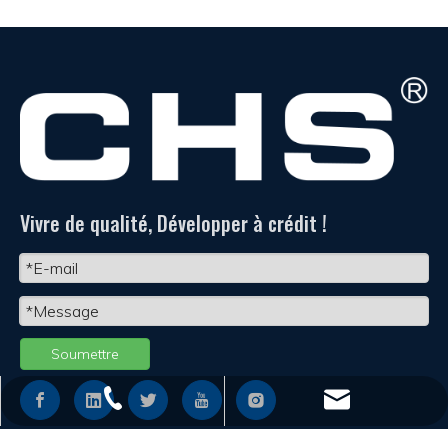
Vivre de qualité, Développer à crédit !
Soumettre
+86 - 577 - 62798390
info@chs.com.cn