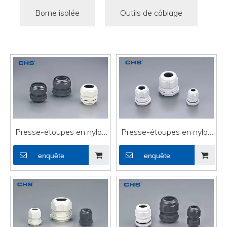
Borne isolée
Outils de câblage
Presse-étoupes en nylon
Presse-étoupes en nylon
(métrique) M12 × 1,5
PG-N07
enquête
enquête