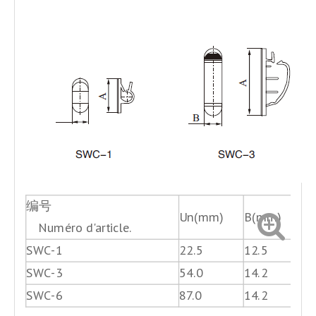
编号
Un(mm)
B(mm)
位数
Numéro d'article.
SWC-1
22.5
12.5
1
SWC-3
54.0
14.2
3
SWC-6
87.0
14.2
6