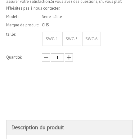
assurer votre satisfaction.Si vous avez des questions, s'il vous plaît
N'hésitez pas à nous contacter.
Modèle:
Serre-câble
Marque de produit:
CHS
taille:
SWC-1
SWC-3
SWC-6
Quantité:
enquête
Ajouter au panier
Description du produit