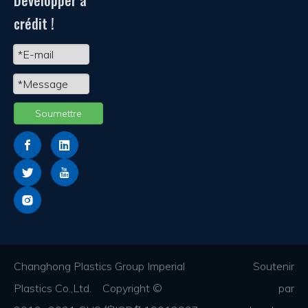
Développer à
crédit !
Soumettre
Changhong Plastics Group Imperial
Soutenir
Plastics Co.,Ltd. Copyright ©
par