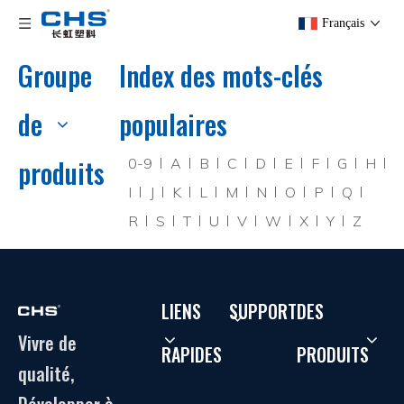
Français
Groupe
Index des mots-clés
de
populaires
produits
0-9
A
B
C
D
E
F
G
H
I
J
K
L
M
N
O
P
Q
R
S
T
U
V
W
X
Y
Z
LIENS
SUPPORT
DES
Vivre de
RAPIDES
PRODUITS
qualité,