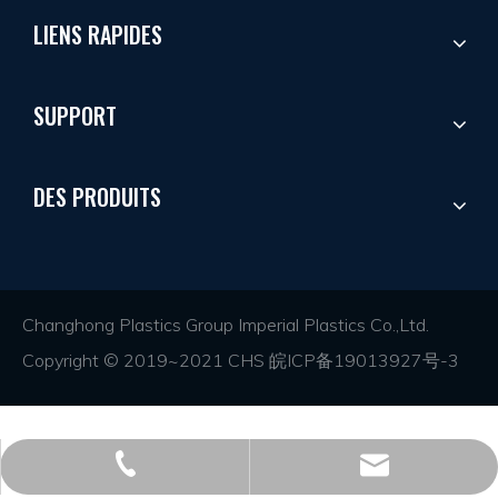
LIENS RAPIDES
SUPPORT
DES PRODUITS
Changhong Plastics Group Imperial Plastics Co.,Ltd.
Copyright © 2019~2021 CHS
皖ICP备19013927号-3
+86 - 577 - 62798390
info@chs.com.cn