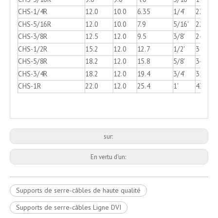
CHS-1/4R
12.0
10.0
6.35
1/4'
22.0
CHS-5/16R
12.0
10.0
7.9
5/16'
22.0
CHS-3/8R
12.5
12.0
9.5
3/8'
24.0
CHS-1/2R
15.2
12.0
12.7
1/2'
31.0
CHS-5/8R
18.2
12.0
15.8
5/8'
34.3
CHS-3/4R
18.2
12.0
19.4
3/4'
35.0
CHS-1R
22.0
12.0
25.4
1'
43.0
sur:
En vertu d'un:
Supports de serre-câbles de haute qualité
Supports de serre-câbles Ligne DVI