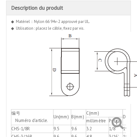
Description du produit
◆ Matériel：Nylon 66 94v-2 approuvé par UL.
◆ Utilisation : placez le câble, fixez par vis.
编号
C(mm)
Un(mm)
B(mm)
D(mm)
Numéro d'article.
millimètre
Pouce
CHS-1/8R
9.5
9.6
3.2
1/8'
19.8
CHS-3/16R
9.6
9.6
4.8
3/16'
19.8