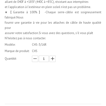
allant de 040F à +185F (440C à +85C), résistant aux intempéries
et l'application à l'extérieur en plein soleil n'est pas un problème.
★【Garantie à 100%】 -Chaque serre-câble est soigneusement
fabriqué.Nous
fournir une garantie à vie pour les attaches de câble de haute qualité
pour
assurer votre satisfaction.Si vous avez des questions, s'il vous plaît
N'hésitez pas à nous contacter.
Modèle:
CHS-3/16R
Marque de produit:
CHS
Quantité:
enquête
Ajouter au panier