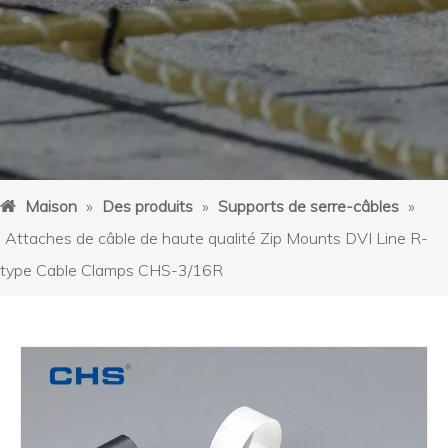
Maison
»
Des produits
»
Supports de serre-câbles
»
Attaches de câble de haute qualité Zip Mounts DVI Line R-
type Cable Clamps CHS-3/16R