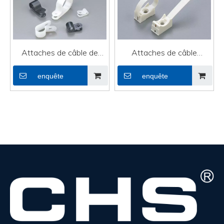
Attaches de câble de
Attaches de câble
haute qualité Zip Mounts
adhésives de haute
enquête
enquête
DVI Line R-type Cable
qualité pour la ligne DVI
Clamps CHS-3/16R