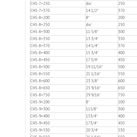
CHS-7×250
dix'
250
CHS-7×370
14 1/2″
370
CHS-8×200
8″
200
CHS-8×250
dix'
250
CHS-8×300
11 5/8″
300
CHS-8×350
13 3/4″
350
CHS-8×370
14 1/4″
370
CHS-8×400
15 3/4″
400
CHS-8×450
17 3/4″
450
CHS-8×500
19 11/16″
500
CHS-8×550
21 1/16″
550
CHS-8×600
23 5/8″
600
CHS-8×650
25 9/16″
650
CHS-8×750
29 9/16″
750
CHS-9×200
8″
200
CHS-9×300
115/8″
300
CHS-9×400
153/4″
400
CHS-9×450
173/4″
450
CHS-9×530
20 3/4″
530