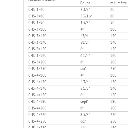
Pouce
millimètre
CHS-3×60
2 3/8″
60
CHS-3×80
3 3/16″
80
CHS-3×90
3 5/8″
90
CHS-3×100
4″
100
CHS-3×120
43/4″
120
CHS-3×140
51/2″
140
CHS-3×150
6″
150
CHS-3×160
6 1/4″
160
CHS-3×200
8″
200
CHS-3×250
dix'
250
CHS-4×100
4″
100
CHS-4×120
4 3/4″
120
CHS-4×140
5 1/2″
140
CHS-4×150
6″
150
CHS-4×180
sept'
180
CHS-4×200
8″
200
CHS-4×220
8 5/8″
220
CHS-4×250
dix'
250
CHS-4×280
11″
180