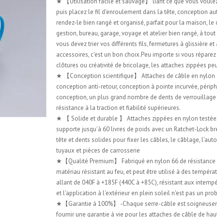
★ 【Utilisation facile et sauvage】 liant ce que vous voulez 
puis placez le fil d'enroulement dans la tête, conception a
rendez-le bien rangé et organisé, parfait pour la maison, le
gestion, bureau, garage, voyage et atelier bien rangé, à to
vous devez trier vos différents fils, fermetures à glissière et
accessoires, c'est un bon choix.Peu importe si vous réparez
clôtures ou créativité de bricolage, les attaches zippées pe
★ 【Conception scientifique】 Attaches de câble en nylon
conception anti-retour, conception à pointe incurvée, périp
conception, un plus grand nombre de dents de verrouillage
résistance à la traction et fiabilité supérieures.
★ 【 Solide et durable 】 Attaches zippées en nylon testées 
supporte jusqu'à 60 livres de poids avec un Ratchet-Lock br
tête et dents solides pour fixer les câbles, le câblage, l'au
tuyaux et pièces de carrosserie
★【Qualité Premium】 Fabriqué en nylon 66 de résistance i
matériau résistant au feu, et peut être utilisé à des tempéra
allant de 040F à +185F (440C à +85C), résistant aux intempé
et l'application à l'extérieur en plein soleil n'est pas un pr
★【Garantie à 100%】 -Chaque serre-câble est soigneuse
fournir une garantie à vie pour les attaches de câble de hau