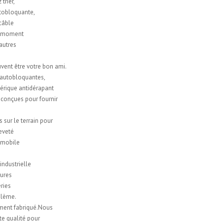
trier,
utobloquante,
 câble
ut moment
 autres
uvent être votre bon ami.
 autobloquantes,
hérique antidérapant
 conçues pour fournir
sur le terrain pour
eveté
tomobile
ndustrielle
tures
ries
oblème.
ment fabriqué.Nous
te qualité pour