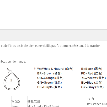
enquête
Ajouter au panier
de l'érosion, isole bien et ne vieillit pas facilement, résistant à la traction.
onibles sur demande.
拉 力
W (宽)
捆扎范围
Résistance à la
(mm)
Max.Bundle Dia.E (mm)