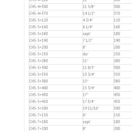
CHS-4×300
11 5/8″
300
CHS-4×370
14 1/2″
370
CHS-5×120
4 3/4″
120
CHS-5×160
6 1/4″
160
CHS-5×180
sept'
180
CHS-5×190
7 1/2″
190
CHS-5×200
8″
200
CHS-5×250
dix'
250
CHS-5×280
11″
280
CHS-5×300
11 8/5″
300
CHS-5×350
13 3/4″
350
CHS-5×380
15″
380
CHS-5×400
15 3/4″
400
CHS-5×430
17″
430
CHS-5×450
17 3/4″
450
CHS-5×500
19 11/16″
500
CHS-7×150
6″
150
CHS-7×180
sept'
180
CHS-7×200
8″
200