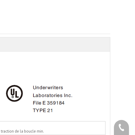
+86 - 5
 traction de la boucle min.