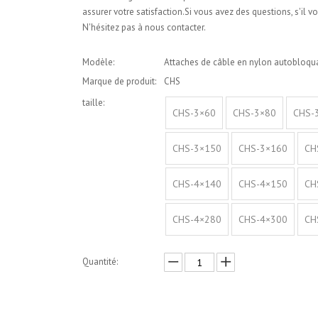
assurer votre satisfaction.Si vous avez des questions, s'il vo
N'hésitez pas à nous contacter.
Modèle:
Attaches de câble en nylon autobloqu
Marque de produit:
CHS
taille:
CHS-3×60
CHS-3×80
CHS-
CHS-3×150
CHS-3×160
CH
CHS-4×140
CHS-4×150
CH
CHS-4×280
CHS-4×300
CH
Quantité: