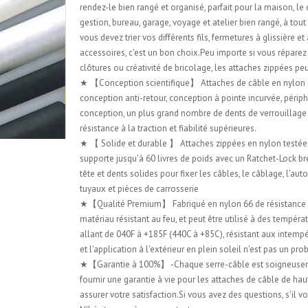
rendez-le bien rangé et organisé, parfait pour la maison, le
gestion, bureau, garage, voyage et atelier bien rangé, à to
vous devez trier vos différents fils, fermetures à glissière et
accessoires, c'est un bon choix.Peu importe si vous réparez
clôtures ou créativité de bricolage, les attaches zippées pe
★ 【Conception scientifique】 Attaches de câble en nylon
conception anti-retour, conception à pointe incurvée, périp
conception, un plus grand nombre de dents de verrouillage
résistance à la traction et fiabilité supérieures.
★ 【 Solide et durable 】 Attaches zippées en nylon testées 
supporte jusqu'à 60 livres de poids avec un Ratchet-Lock br
tête et dents solides pour fixer les câbles, le câblage, l'au
tuyaux et pièces de carrosserie
★【Qualité Premium】 Fabriqué en nylon 66 de résistance i
matériau résistant au feu, et peut être utilisé à des tempéra
allant de 040F à +185F (440C à +85C), résistant aux intempé
et l'application à l'extérieur en plein soleil n'est pas un pr
★【Garantie à 100%】 -Chaque serre-câble est soigneuse
fournir une garantie à vie pour les attaches de câble de hau
assurer votre satisfaction.Si vous avez des questions, s'il vo