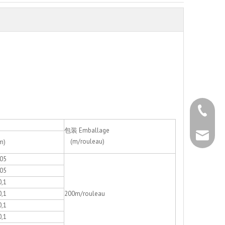
+86 - 5
包装 Emballage
+86 - 5
info@ch
(m/rouleau)
m)
,05
+86 - 5
,05
0,1
0,1
200m/rouleau
0,1
0,1