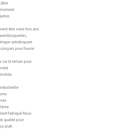
 câble
ut moment
 autres
uvent être votre bon ami.
 autobloquantes,
hérique antidérapant
 conçues pour fournir
sur le terrain pour
eveté
tomobile
ndustrielle
tures
ries
oblème.
ment fabriqué.Nous
te qualité pour
us plaît