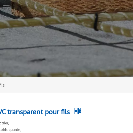
ils
C transparent pour fils
trier,
utobloquante,