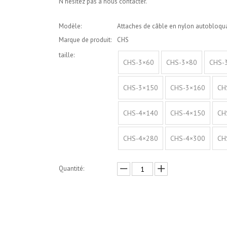
N'hésitez pas à nous contacter.
Modèle:
Attaches de câble en nylon autobloqu
Marque de produit:
CHS
taille:
CHS-3×60
CHS-3×80
CHS-
CHS-3×150
CHS-3×160
CH
CHS-4×140
CHS-4×150
CH
CHS-4×280
CHS-4×300
CH
Quantité:
enquête