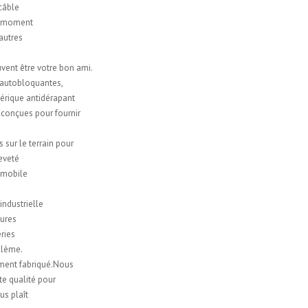
 câble
ut moment
 autres
uvent être votre bon ami.
 autobloquantes,
hérique antidérapant
 conçues pour fournir
sur le terrain pour
eveté
tomobile
ndustrielle
tures
ries
oblème.
ment fabriqué.Nous
te qualité pour
us plaît