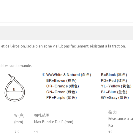
Ajouter au panier
de l'érosion, isole bien et ne vieillit pas facilement, résistant à la traction.
onibles sur demande.
拉 力
W (宽)
捆扎范围
Résistance à la
(mm)
Max.Bundle Dia.E (mm)
KG
2.5
11
18