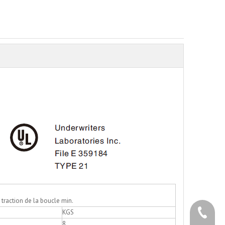
 traction de la boucle min.
+86 - 5
KGS
8