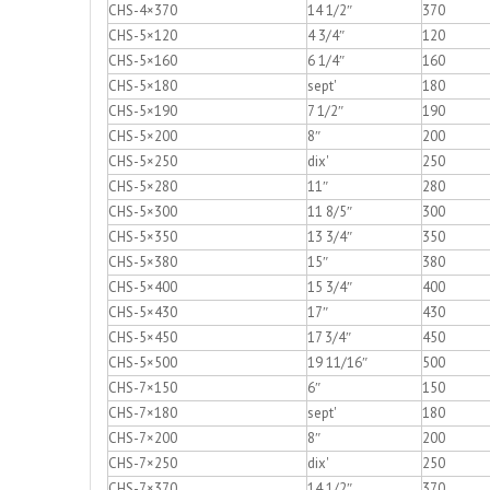
CHS-4×370
14 1/2″
370
CHS-5×120
4 3/4″
120
CHS-5×160
6 1/4″
160
CHS-5×180
sept'
180
CHS-5×190
7 1/2″
190
CHS-5×200
8″
200
CHS-5×250
dix'
250
CHS-5×280
11″
280
CHS-5×300
11 8/5″
300
CHS-5×350
13 3/4″
350
CHS-5×380
15″
380
CHS-5×400
15 3/4″
400
CHS-5×430
17″
430
CHS-5×450
17 3/4″
450
CHS-5×500
19 11/16″
500
CHS-7×150
6″
150
CHS-7×180
sept'
180
CHS-7×200
8″
200
CHS-7×250
dix'
250
CHS-7×370
14 1/2″
370