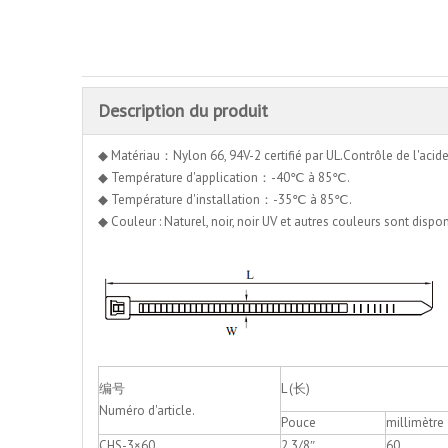
Description du produit
◆ Matériau：Nylon 66, 94V-2 certifié par UL.Contrôle de l'acide et 
◆ Température d'application：-40℃ à 85℃.
◆ Température d'installation：-35℃ à 85℃.
◆ Couleur : Naturel, noir, noir UV et autres couleurs sont disp
编号
L (长)
Numéro d'article.
Pouce
millimètre
CHS-3×60
2 3/8″
60