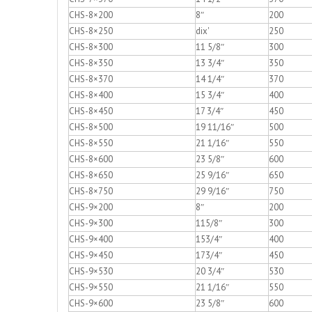
CHS-8×200
8″
200
CHS-8×250
dix'
250
CHS-8×300
11 5/8″
300
CHS-8×350
13 3/4″
350
CHS-8×370
14 1/4″
370
CHS-8×400
15 3/4″
400
CHS-8×450
17 3/4″
450
CHS-8×500
19 11/16″
500
CHS-8×550
21 1/16″
550
CHS-8×600
23 5/8″
600
CHS-8×650
25 9/16″
650
CHS-8×750
29 9/16″
750
CHS-9×200
8″
200
CHS-9×300
115/8″
300
CHS-9×400
153/4″
400
CHS-9×450
173/4″
450
CHS-9×530
20 3/4″
530
CHS-9×550
21 1/16″
550
CHS-9×600
23 5/8″
600