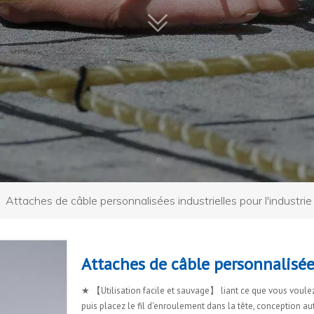
»
Attaches de câble personnalisées industrielles pour l'industrie
Attaches de câble personnalisées
★ 【Utilisation facile et sauvage】 liant ce que vous voulez 
puis placez le fil d'enroulement dans la tête, conception a