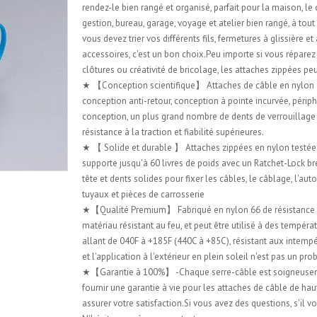
rendez-le bien rangé et organisé, parfait pour la maison, le
gestion, bureau, garage, voyage et atelier bien rangé, à to
vous devez trier vos différents fils, fermetures à glissière et
accessoires, c'est un bon choix.Peu importe si vous réparez
clôtures ou créativité de bricolage, les attaches zippées pe
★ 【Conception scientifique】 Attaches de câble en nylon
conception anti-retour, conception à pointe incurvée, périp
conception, un plus grand nombre de dents de verrouillage
résistance à la traction et fiabilité supérieures.
★ 【 Solide et durable 】 Attaches zippées en nylon testées 
supporte jusqu'à 60 livres de poids avec un Ratchet-Lock br
tête et dents solides pour fixer les câbles, le câblage, l'au
tuyaux et pièces de carrosserie
★【Qualité Premium】 Fabriqué en nylon 66 de résistance i
matériau résistant au feu, et peut être utilisé à des tempéra
allant de 040F à +185F (440C à +85C), résistant aux intempé
et l'application à l'extérieur en plein soleil n'est pas un pr
★【Garantie à 100%】 -Chaque serre-câble est soigneuse
fournir une garantie à vie pour les attaches de câble de hau
assurer votre satisfaction.Si vous avez des questions, s'il vo