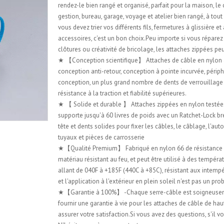
rendez-le bien rangé et organisé, parfait pour la maison, le
gestion, bureau, garage, voyage et atelier bien rangé, à to
vous devez trier vos différents fils, fermetures à glissière et
accessoires, c'est un bon choix.Peu importe si vous réparez
clôtures ou créativité de bricolage, les attaches zippées pe
★ 【Conception scientifique】 Attaches de câble en nylon
conception anti-retour, conception à pointe incurvée, périp
conception, un plus grand nombre de dents de verrouillage
résistance à la traction et fiabilité supérieures.
★ 【 Solide et durable 】 Attaches zippées en nylon testées 
supporte jusqu'à 60 livres de poids avec un Ratchet-Lock br
tête et dents solides pour fixer les câbles, le câblage, l'au
tuyaux et pièces de carrosserie
★【Qualité Premium】 Fabriqué en nylon 66 de résistance i
matériau résistant au feu, et peut être utilisé à des tempéra
allant de 040F à +185F (440C à +85C), résistant aux intempé
et l'application à l'extérieur en plein soleil n'est pas un pr
★【Garantie à 100%】 -Chaque serre-câble est soigneuse
fournir une garantie à vie pour les attaches de câble de hau
assurer votre satisfaction.Si vous avez des questions, s'il vo