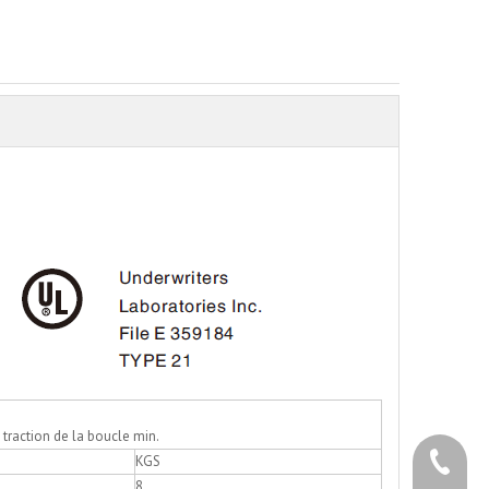
 traction de la boucle min.
+86 - 5
KGS
8