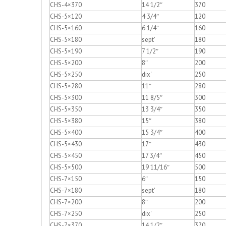
CHS-4×370
14 1/2″
370
CHS-5×120
4 3/4″
120
CHS-5×160
6 1/4″
160
CHS-5×180
sept'
180
CHS-5×190
7 1/2″
190
CHS-5×200
8″
200
CHS-5×250
dix'
250
CHS-5×280
11″
280
CHS-5×300
11 8/5″
300
CHS-5×350
13 3/4″
350
CHS-5×380
15″
380
CHS-5×400
15 3/4″
400
CHS-5×430
17″
430
CHS-5×450
17 3/4″
450
CHS-5×500
19 11/16″
500
CHS-7×150
6″
150
CHS-7×180
sept'
180
CHS-7×200
8″
200
CHS-7×250
dix'
250
CHS-7×370
14 1/2″
370