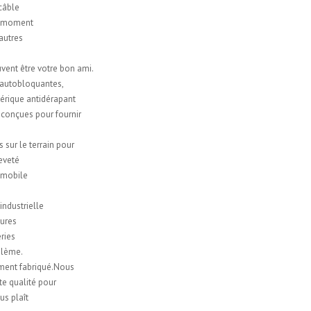
 câble
ut moment
 autres
uvent être votre bon ami.
 autobloquantes,
hérique antidérapant
 conçues pour fournir
sur le terrain pour
eveté
tomobile
ndustrielle
tures
ries
oblème.
ment fabriqué.Nous
te qualité pour
us plaît