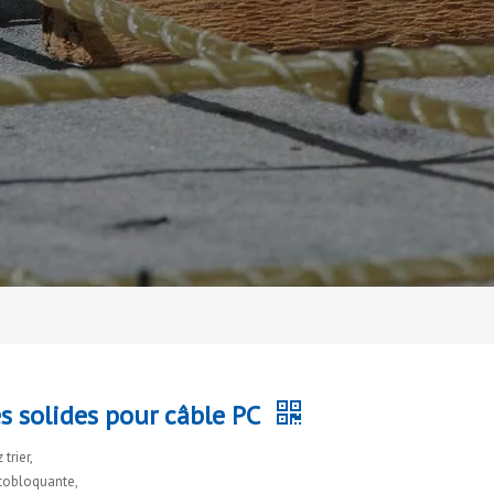
s solides pour câble PC
trier,
utobloquante,