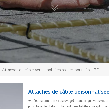
»
Attaches de câble personnalisées solides pour câble PC
Attaches de câble personnalisée
★ 【Utilisation facile et sauvage】 liant ce que vous voulez 
puis placez le fil d'enroulement dans la tête, conception a