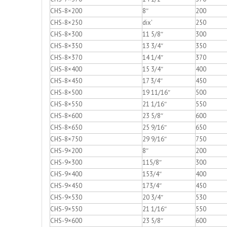
CHS-8×200
8″
200
CHS-8×250
dix'
250
CHS-8×300
11 5/8″
300
CHS-8×350
13 3/4″
350
CHS-8×370
14 1/4″
370
CHS-8×400
15 3/4″
400
CHS-8×450
17 3/4″
450
CHS-8×500
19 11/16″
500
CHS-8×550
21 1/16″
550
CHS-8×600
23 5/8″
600
CHS-8×650
25 9/16″
650
CHS-8×750
29 9/16″
750
CHS-9×200
8″
200
CHS-9×300
115/8″
300
CHS-9×400
153/4″
400
CHS-9×450
173/4″
450
CHS-9×530
20 3/4″
530
CHS-9×550
21 1/16″
550
CHS-9×600
23 5/8″
600