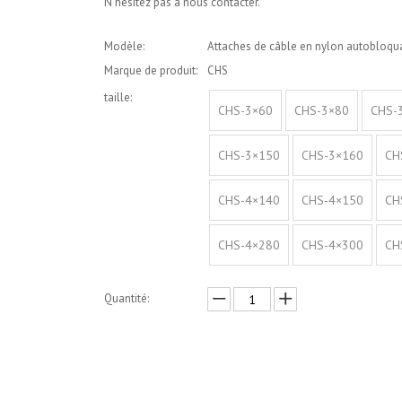
N'hésitez pas à nous contacter.
Modèle:
Attaches de câble en nylon autobloqu
Marque de produit:
CHS
taille:
CHS-3×60
CHS-3×80
CHS-
CHS-3×150
CHS-3×160
CH
CHS-4×140
CHS-4×150
CH
CHS-4×280
CHS-4×300
CH
Quantité:
enquête