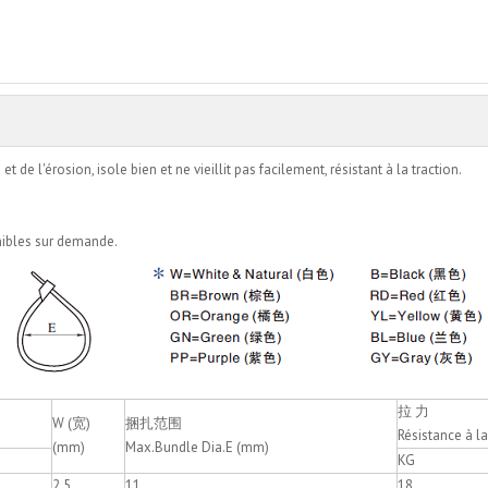
Ajouter au panier
de l'érosion, isole bien et ne vieillit pas facilement, résistant à la traction.
onibles sur demande.
拉 力
W (宽)
捆扎范围
Résistance à la
(mm)
Max.Bundle Dia.E (mm)
KG
2.5
11
18