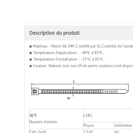
Description du produit
◆ Matériau：Nylon 66, 94V-2 certifié par UL.Contrôle de l'acide et 
◆ Température d'application：-40℃ à 85℃.
◆ Température d'installation：-35℃ à 85℃.
◆ Couleur : Naturel, noir, noir UV et autres couleurs sont disp
编号
L (长)
Numéro d'article.
Pouce
millimètre
CHS-3×60
2 3/8″
60