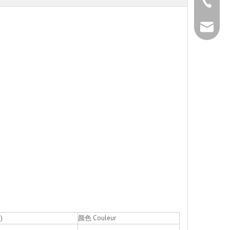
+86 - 5
+86 - 5
info@ch
+86 - 5
)
颜色 Couleur