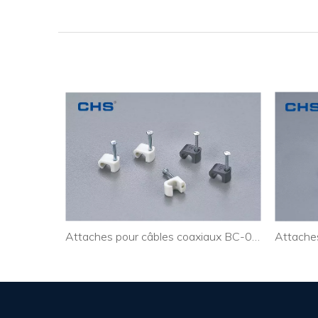
Eath
Attaches pour câbles coaxiaux BC-0204