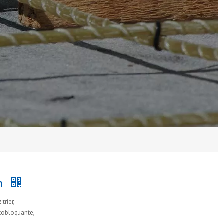
mm
trier,
utobloquante,