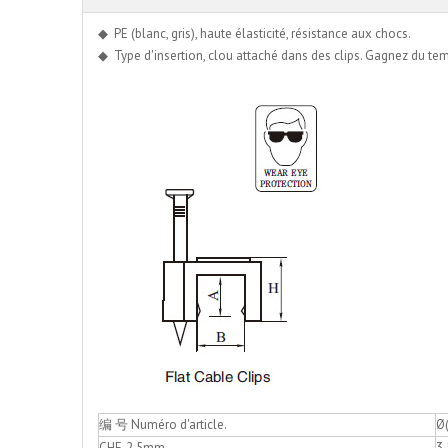
◆ PE (blanc, gris), haute élasticité, résistance aux chocs.
◆ Type d'insertion, clou attaché dans des clips. Gagnez du temp
编 号 Numéro d'article.
Ø
CHF-2.5mm
3.