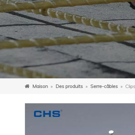
Maison
»
Des produits
»
Serre-câbles
»
Clip