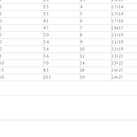
5
3.5
4
1.7×14
5
3.5
5
1.7×14
0
4.1
6
1.7×16
5
4.7
7
1.8x17
0
5.0
8
2.1×19
0
5.4
9
2.1×19
0
5.6
10
2.1×19
5
5.6
12
2.3×22
.0
7.0
14
2.3×22
.5
8.5
18
2.6×27
.0
10.5
19
2.6×27