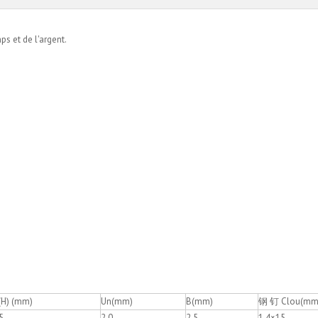
s et de l'argent.
(H) (mm)
Un(mm)
B(mm)
钢 钉 Clou(mm
5
2.0
2.5
1.4×15