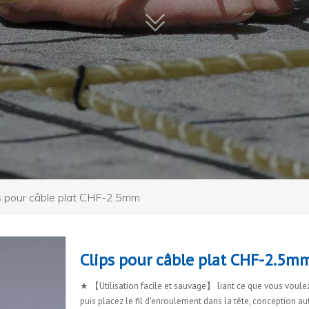
s pour câble plat CHF-2.5mm
Clips pour câble plat CHF-2.5
★ 【Utilisation facile et sauvage】 liant ce que vous voulez 
puis placez le fil d'enroulement dans la tête, conception a