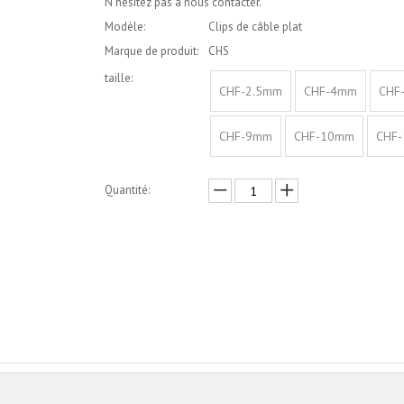
N'hésitez pas à nous contacter.
Modèle:
Clips de câble plat
Marque de produit:
CHS
taille:
CHF-2.5mm
CHF-4mm
CHF
CHF-9mm
CHF-10mm
CHF
Quantité:
enquête
Ajouter au panier