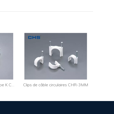
Clips de câble circulaires de type K CHK-4MM
Clips de câble circulaires CHR-3MM
Clips de