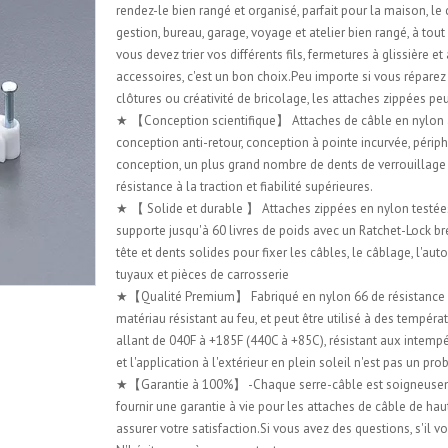
rendez-le bien rangé et organisé, parfait pour la maison, le
gestion, bureau, garage, voyage et atelier bien rangé, à to
vous devez trier vos différents fils, fermetures à glissière et
accessoires, c'est un bon choix.Peu importe si vous réparez
clôtures ou créativité de bricolage, les attaches zippées pe
★ 【Conception scientifique】 Attaches de câble en nylon
conception anti-retour, conception à pointe incurvée, périp
conception, un plus grand nombre de dents de verrouillage
résistance à la traction et fiabilité supérieures.
★ 【 Solide et durable 】 Attaches zippées en nylon testées 
supporte jusqu'à 60 livres de poids avec un Ratchet-Lock br
tête et dents solides pour fixer les câbles, le câblage, l'au
tuyaux et pièces de carrosserie
★【Qualité Premium】 Fabriqué en nylon 66 de résistance i
matériau résistant au feu, et peut être utilisé à des tempéra
allant de 040F à +185F (440C à +85C), résistant aux intempé
et l'application à l'extérieur en plein soleil n'est pas un pr
★【Garantie à 100%】 -Chaque serre-câble est soigneuse
fournir une garantie à vie pour les attaches de câble de hau
assurer votre satisfaction.Si vous avez des questions, s'il vo