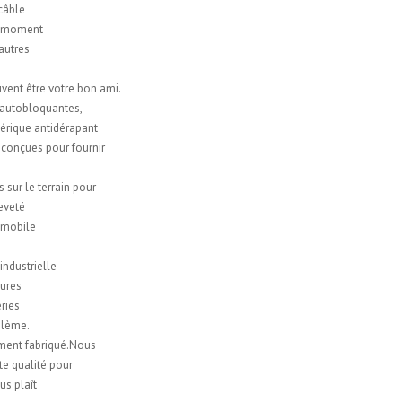
 câble
ut moment
 autres
uvent être votre bon ami.
 autobloquantes,
hérique antidérapant
 conçues pour fournir
sur le terrain pour
eveté
tomobile
ndustrielle
tures
ries
oblème.
ment fabriqué.Nous
te qualité pour
us plaît