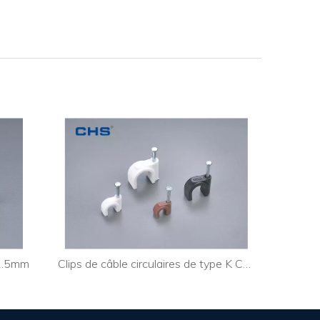
-2.5mm
Clips de câble circulaires de type K CHK-4MM
Clips de