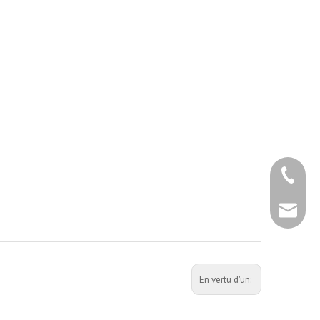
+86 - 5
+86 - 5
info@ch
+86 - 5
En vertu d'un: