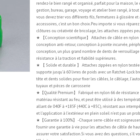
rendez-le bien rangé et organisé, parfait pour la maison, le
gestion, bureau, garage, voyage et atelier bien rangé, à to
vous devez trier vos différents fils, fermetures à glissière et
accessoires, c'est un bon choix.Peu importe si vous réparez
clôtures ou créativité de bricolage, les attaches zippées pe
★ 【Conception scientifique】 Attaches de câble en nylon
conception anti-retour, conception à pointe incurvée, périp
conception, un plus grand nombre de dents de verrouillage
résistance à la traction et fiabilité supérieures.
★ 【 Solide et durable 】 Attaches zippées en nylon testées 
supporte jusqu'à 60 livres de poids avec un Ratchet-Lock br
tête et dents solides pour fixer les câbles, le câblage, l'au
tuyaux et pièces de carrosserie
★【Qualité Premium】 Fabriqué en nylon 66 de résistance i
matériau résistant au feu, et peut être utilisé à des tempéra
allant de 040F à +185F (440C à +85C), résistant aux intempé
et l'application à l'extérieur en plein soleil n'est pas un pr
★【Garantie à 100%】 -Chaque serre-câble est soigneuse
fournir une garantie à vie pour les attaches de câble de hau
assurer votre satisfaction.Si vous avez des questions, s'il vo