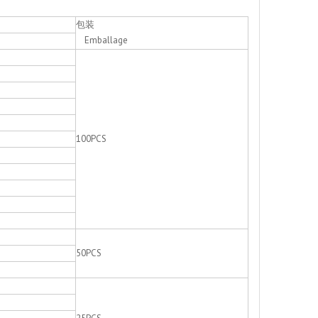
包装
Emballage
100PCS
50PCS