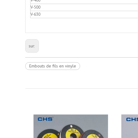
V-400
V-500
V-630
sur:
Embouts de fils en vinyle