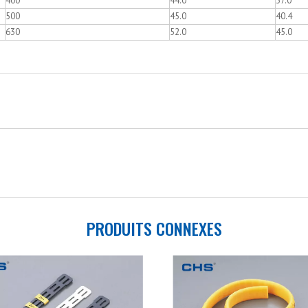
400
44.0
37.0
500
45.0
40.4
630
52.0
45.0
PRODUITS CONNEXES