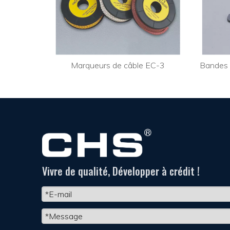
MEC-0
Marqueurs de câble EC-3
Bandes 
Vivre de qualité, Développer à crédit !