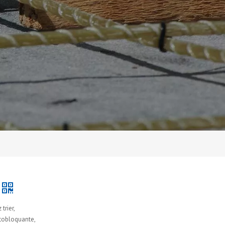
trier,
utobloquante,