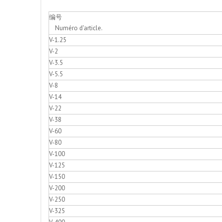
编号
Numéro d'article.
V-1.25
V-2
V-3.5
V-5.5
V-8
V-14
V-22
V-38
V-60
V-80
V-100
V-125
V-150
V-200
V-250
V-325