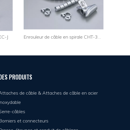
EC-J
Enrouleur de câble en spirale CHT-30A
DES PRODUITS
Attaches de câble & Attaches de câble en acier
inoxydable
Serre-câbles
Borniers et connecteurs