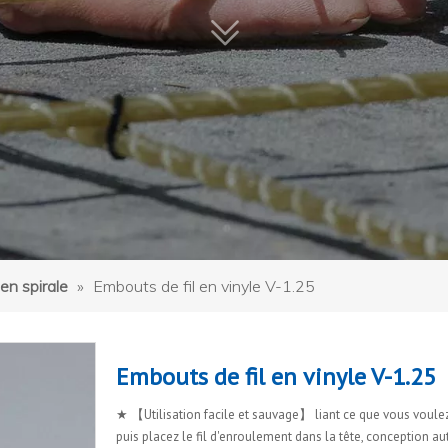
en spirale
»
Embouts de fil en vinyle V-1.25
Embouts de fil en vinyle V-1.25
★ 【Utilisation facile et sauvage】 liant ce que vous voulez 
puis placez le fil d'enroulement dans la tête, conception a