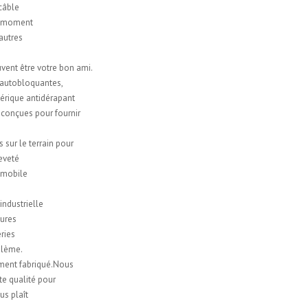
 câble
ut moment
 autres
uvent être votre bon ami.
 autobloquantes,
hérique antidérapant
 conçues pour fournir
sur le terrain pour
eveté
tomobile
ndustrielle
tures
ries
oblème.
ment fabriqué.Nous
te qualité pour
us plaît