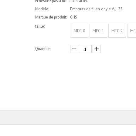
N'hésitez pas à nous contacter.
Modèle:
Embouts de fil en vinyle V-1.25
Marque de produit:
CHS
taille:
MEC-0
MEC-1
MEC-2
ME
Quantité:
enquête
Ajouter au panier