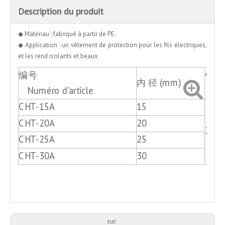
Description du produit
◆ Matériau : fabriqué à partir de PE.
◆ Application : un vêtement de protection pour les fils électriques,
et les rend isolants et beaux.
编号
包装
内 径 (mm)
Numéro d'article.
Emb
CHT-15A
15
CHT-20A
20
2M o
CHT-25A
25
CHT-30A
30
sur: