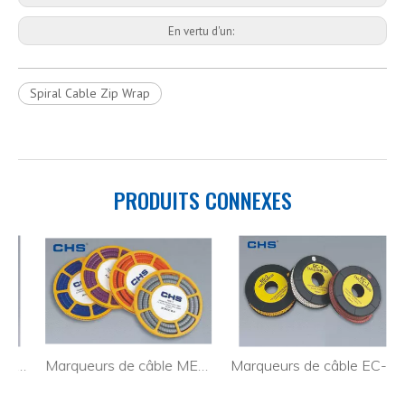
En vertu d'un:
Spiral Cable Zip Wrap
PRODUITS CONNEXES
ts de fil en vinyle V-1.25
Marqueurs de câble MEC-0
Marqueurs de câble EC-3