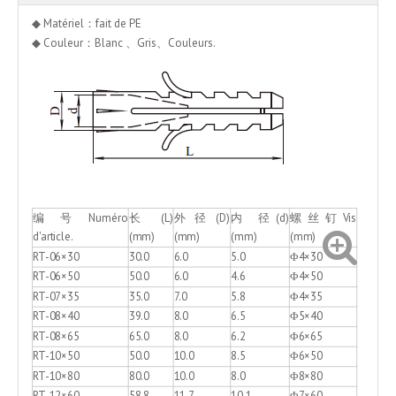
◆ Matériel：fait de PE
◆ Couleur：Blanc 、Gris、Couleurs.
编 号 Numéro
长(L)
外径(D)
内 径(d)
螺丝钉Vis
d'article.
(mm)
(mm)
(mm)
(mm)
RT-06×30
30.0
6.0
5.0
Φ4×30
RT-06×50
50.0
6.0
4.6
Φ4×50
RT-07×35
35.0
7.0
5.8
Φ4×35
RT-08×40
39.0
8.0
6.5
Φ5×40
RT-08×65
65.0
8.0
6.2
Φ6×65
RT-10×50
50.0
10.0
8.5
Φ6×50
RT-10×80
80.0
10.0
8.0
Φ8×80
RT-12×60
58.8
11.7
10.1
Φ7×60