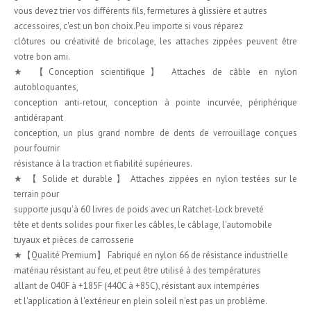
vous devez trier vos différents fils, fermetures à glissière et autres
accessoires, c'est un bon choix.Peu importe si vous réparez
clôtures ou créativité de bricolage, les attaches zippées peuvent être
votre bon ami.
★ 【Conception scientifique】 Attaches de câble en nylon
autobloquantes,
conception anti-retour, conception à pointe incurvée, périphérique
antidérapant
conception, un plus grand nombre de dents de verrouillage conçues
pour fournir
résistance à la traction et fiabilité supérieures.
★ 【 Solide et durable 】 Attaches zippées en nylon testées sur le
terrain pour
supporte jusqu'à 60 livres de poids avec un Ratchet-Lock breveté
tête et dents solides pour fixer les câbles, le câblage, l'automobile
tuyaux et pièces de carrosserie
★【Qualité Premium】 Fabriqué en nylon 66 de résistance industrielle
matériau résistant au feu, et peut être utilisé à des températures
allant de 040F à +185F (440C à +85C), résistant aux intempéries
et l'application à l'extérieur en plein soleil n'est pas un problème.