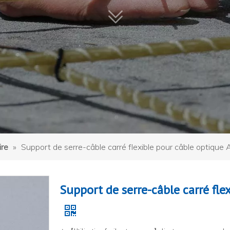
ire
»
Support de serre-câble carré flexible pour câble optiqu
Support de serre-câble carré fl