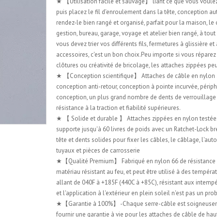
★ 【Utilisation facile et sauvage】 liant ce que vous voulez 
puis placez le fil d'enroulement dans la tête, conception a
rendez-le bien rangé et organisé, parfait pour la maison, le
gestion, bureau, garage, voyage et atelier bien rangé, à to
vous devez trier vos différents fils, fermetures à glissière et
accessoires, c'est un bon choix.Peu importe si vous réparez
clôtures ou créativité de bricolage, les attaches zippées pe
★ 【Conception scientifique】 Attaches de câble en nylon
conception anti-retour, conception à pointe incurvée, périp
conception, un plus grand nombre de dents de verrouillage
résistance à la traction et fiabilité supérieures.
★ 【 Solide et durable 】 Attaches zippées en nylon testées 
supporte jusqu'à 60 livres de poids avec un Ratchet-Lock br
tête et dents solides pour fixer les câbles, le câblage, l'au
tuyaux et pièces de carrosserie
★【Qualité Premium】 Fabriqué en nylon 66 de résistance i
matériau résistant au feu, et peut être utilisé à des tempéra
allant de 040F à +185F (440C à +85C), résistant aux intempé
et l'application à l'extérieur en plein soleil n'est pas un pr
★【Garantie à 100%】 -Chaque serre-câble est soigneuse
fournir une garantie à vie pour les attaches de câble de hau