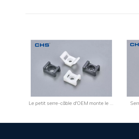
Support d'attache de câble flexible à dos collant Support d'attache de câble pour câble HDMI CTH-1
Le petit serre-câble d'OEM monte le support de serre-câble de fil électrique CTH-2B
Ser