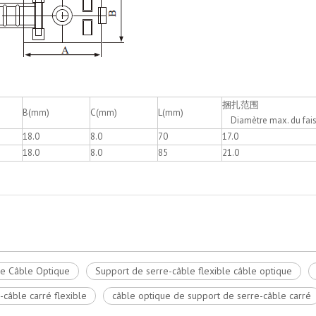
捆扎范围
B(mm)
C(mm)
L(mm)
Diamètre max. du fai
18.0
8.0
70
17.0
18.0
8.0
85
21.0
ire Câble Optique
Support de serre-câble flexible câble optique
câble carré flexible
câble optique de support de serre-câble carré