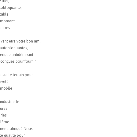
trier,
utobloquante,
 câble
ut moment
 autres
uvent être votre bon ami.
 autobloquantes,
hérique antidérapant
 conçues pour fournir
sur le terrain pour
eveté
tomobile
ndustrielle
tures
ries
oblème.
ment fabriqué.Nous
te qualité pour