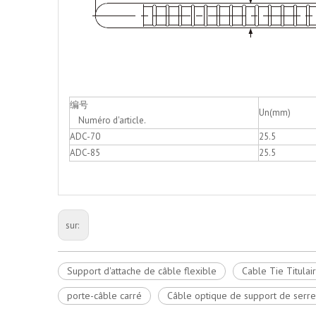
编号
Un(mm)
Numéro d'article.
ADC-70
25.5
ADC-85
25.5
sur:
Support d'attache de câble flexible
Cable Tie Titula
porte-câble carré
Câble optique de support de serre-