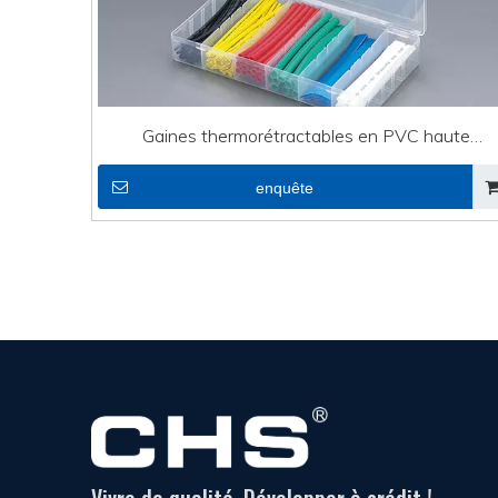
Gaines thermorétractables en PVC haute
température pour fils DRS-4.0
enquête
Vivre de qualité, Développer à crédit !