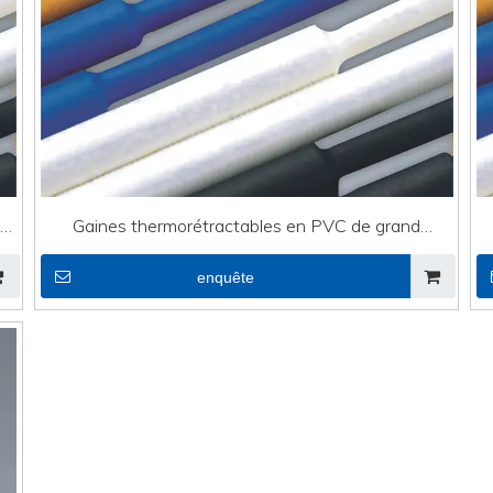
ur
Gaines thermorétractables en PVC de grand
diamètre pour câble
enquête