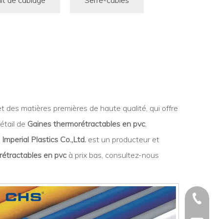
it de câblage
Serre-câbles
 des matières premières de haute qualité, qui offre
étail de
Gaines thermorétractables en pvc
,
mperial Plastics Co.,Ltd.
est un producteur et
rétractables en pvc
à prix bas, consultez-nous
+86 - 5