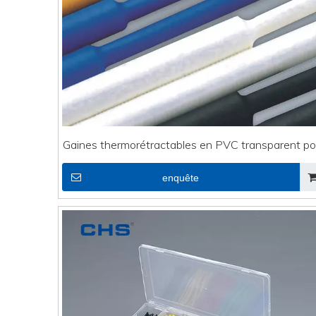
Gaines thermorétractables en PVC transparent po
fils
enquête