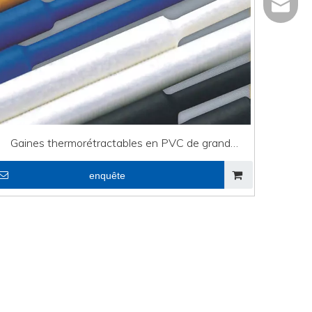
+86 - 5
info@ch
+86 - 5
Gaines thermorétractables en PVC de grand
diamètre pour câble
enquête