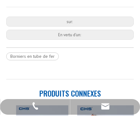
sur:
En vertu d'un:
Borniers en tube de fer
PRODUITS CONNEXES
+86 - 577 - 62798390
info@chs.com.cn
+86 - 577 - 62798383
+86 - 577 - 62798385