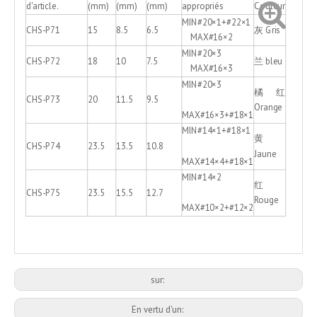
d'article.
(mm)
(mm)
(mm)
appropriés
Couleur
MIN#20×1+#22×1
CHS-P71
15
8.5
6.5
灰 Gris
MAX#16×2
MIN#20×3
CHS-P72
18
10
7.5
兰 bleu
MAX#16×3
MIN#20×3
橘红
CHS-P73
20
11.5
9.5
Orange
MAX#16×3+#18×1
MIN#14×1+#18×1
黄
CHS-P74
23.5
13.5
10.8
Jaune
MAX#14×4+#18×1
MIN#14×2
红
CHS-P75
23.5
15.5
12.7
Rouge
MAX#10×2+#12×2
sur:
En vertu d'un: