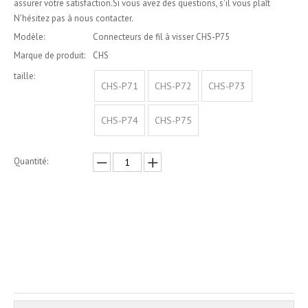
assurer votre satisfaction.Si vous avez des questions, s'il vous plaît
N'hésitez pas à nous contacter.
Modèle:
Connecteurs de fil à visser CHS-P75
Marque de produit:
CHS
taille:
CHS-P71
CHS-P72
CHS-P73
CHS-P74
CHS-P75
Quantité:
enquête
Ajouter au panier