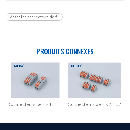
Visser les connecteurs de fil
PRODUITS CONNEXES
ls enfichables PC352J
Connecteurs de fils N102-2
Connecteurs de fils N102