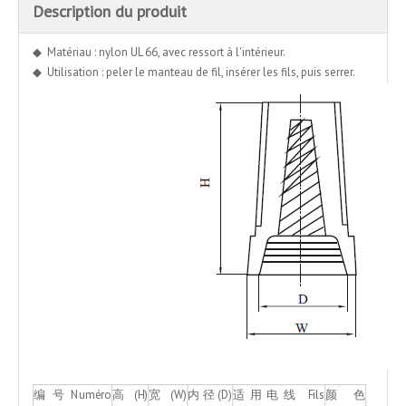
Description du produit
◆ Matériau : nylon UL 66, avec ressort à l'intérieur.
◆ Utilisation : peler le manteau de fil, insérer les fils, puis serrer.
编 号 Numéro
高(H)
宽(W)
内径(D)
适用电线 Fils
颜色