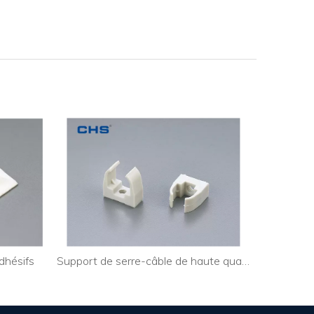
dhésifs
Support de serre-câble de haute qualité à montage par vis fil électrique SCP-20