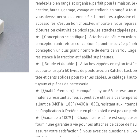
rendez-le bien rangé et organisé, parfait pour la maison, le
gestion, bureau, garage, voyage et atelier bien rangé, à to
vous devez trier vos différents fils, fermetures à glissière et
accessoires, c'est un bon choix.Peu importe si vous réparez
clôtures ou créativité de bricolage, les attaches zippées pe
★ 【Conception scientifique】 Attaches de câble en nylon
conception anti-retour, conception à pointe incurvée, périp
conception, un plus grand nombre de dents de verrouillage
résistance à la traction et fiabilité supérieures.
★ 【 Solide et durable 】 Attaches zippées en nylon testées 
supporte jusqu'à 60 livres de poids avec un Ratchet-Lock br
tête et dents solides pour fixer les câbles, le câblage, l'au
tuyaux et pièces de carrosserie
★【Qualité Premium】 Fabriqué en nylon 66 de résistance i
matériau résistant au feu, et peut être utilisé à des tempéra
allant de 040F à +185F (440C à +85C), résistant aux intempé
et l'application à l'extérieur en plein soleil n'est pas un pr
★【Garantie à 100%】 -Chaque serre-câble est soigneuse
fournir une garantie à vie pour les attaches de câble de hau
assurer votre satisfaction.Si vous avez des questions, s'il vo