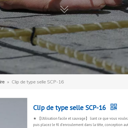
ire
»
Clip de type selle SCP-16
Clip de type selle SCP-16
★ 【Utilisation facile et sauvage】 liant ce que vous voulez 
puis placez le fil d'enroulement dans la tête, conception a