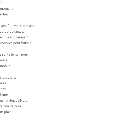
 câble
ut moment
 autres
uvent être votre bon ami.
 autobloquantes,
hérique antidérapant
 conçues pour fournir
sur le terrain pour
eveté
tomobile
ndustrielle
tures
ries
oblème.
ment fabriqué.Nous
te qualité pour
us plaît