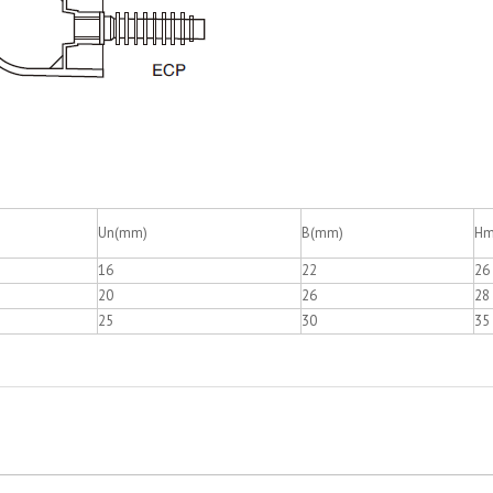
Un(mm)
B(mm)
Hm
16
22
26
20
26
28
25
30
35