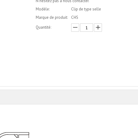
N'hésitez pas à nous contacter.
Modèle:
Clip de type selle
Marque de produit:
CHS
Quantité:
enquête
Ajouter au panier