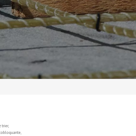
trier,
utobloquante,