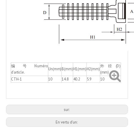
编 号 Numéro
外径(D)
Un(mm)
B(mm)
H1(mm)
H2(mm)
d'article.
(mm)
CTH-1
10
14.8
40.2
5.9
10
sur:
En vertu d'un: