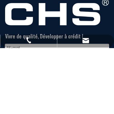
Vivre de qualité, Développer à crédit !
+86 - 577 - 62798390
info@chs.com.cn
+86 - 577 - 62798383
+86 - 577 - 62798385
Soumettre
LIENS RAPIDES
SUPPORT