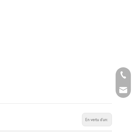
+86 - 5
+86 - 5
info@ch
+86 - 5
En vertu d'un: