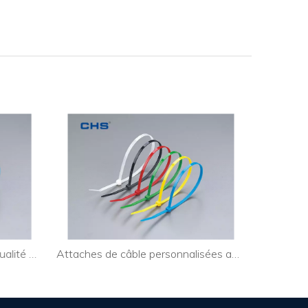
Attaches de câble de haute qualité Surelock pour l'industrie
Attaches de câble personnalisées amovibles pour guirlandes lumineuses