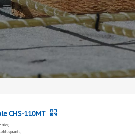
able CHS-110MT
trier,
utobloquante,