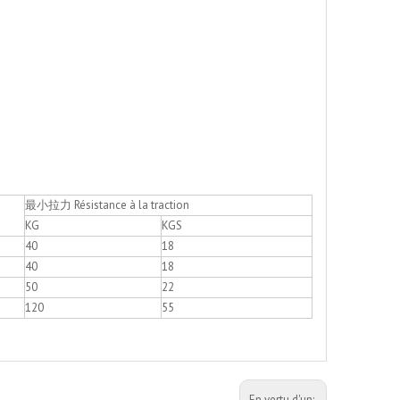
最小拉力 Résistance à la traction
KG
KGS
40
18
40
18
50
22
120
55
En vertu d'un: