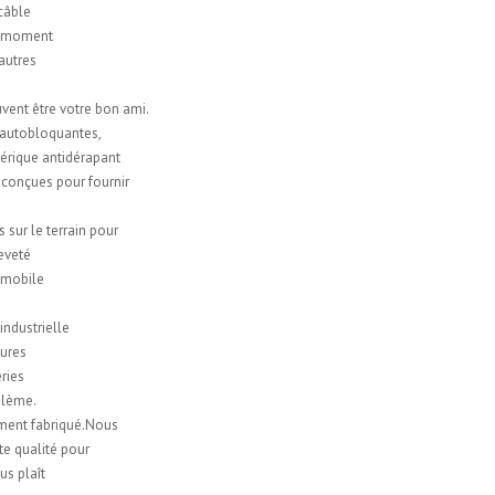
 câble
ut moment
 autres
uvent être votre bon ami.
 autobloquantes,
hérique antidérapant
 conçues pour fournir
sur le terrain pour
eveté
tomobile
ndustrielle
tures
ries
oblème.
ment fabriqué.Nous
te qualité pour
us plaît