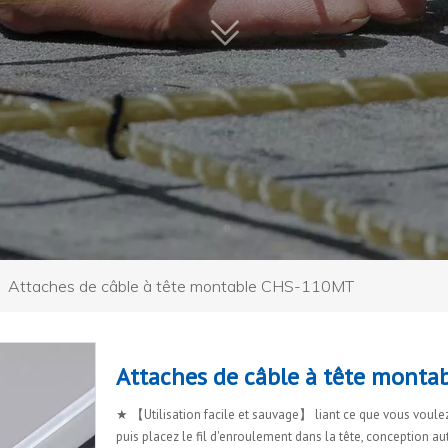
»
Attaches de câble à tête montable CHS-110MT
Attaches de câble à tête mont
★ 【Utilisation facile et sauvage】 liant ce que vous voulez 
puis placez le fil d'enroulement dans la tête, conception a