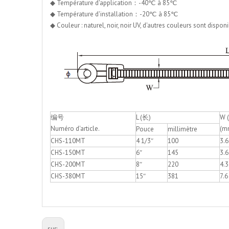
◆ Température d'application：-40℃ à 85℃
◆ Température d'installation：-20℃ à 85℃
◆ Couleur : naturel, noir, noir UV, d'autres couleurs sont dispo
编号
L (长)
W 
Numéro d'article.
(m
Pouce
millimètre
CHS-110MT
4 1/3″
100
3.6
CHS-150MT
6″
145
3.6
CHS-200MT
8″
220
4.3
CHS-380MT
15″
381
7.6
sur: