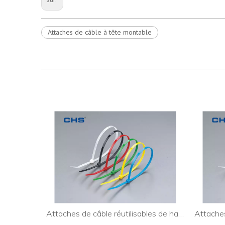
Attaches de câble à tête montable
Attaches de câble personnalisées extra larges pour l'industrie
Attaches de câble réutilisables de haute qualité pour câble PC