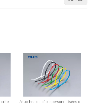
Attaches de câble de haute qualité Surelock pour l'industrie
Attaches de câble personnalisées amovibles pour guirlandes lumineuses