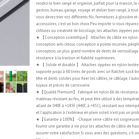
rendez-le bien rangé et organisé, parfait pour la maison, le
gestion, bureau, garage, voyage et atelier bien rangé, à to
vous devez trier vos différents fils, fermetures à glissière et
accessoires, c'est un bon choix.Peu importe si vous réparez
clôtures ou créativité de bricolage, les attaches zippées pe
★ 【Conception scientifique】 Attaches de câble en nylon
conception anti-retour, conception à pointe incurvée, périp
conception, un plus grand nombre de dents de verrouillage
résistance à la traction et fiabilité supérieures.
★ 【 Solide et durable 】 Attaches zippées en nylon testées 
supporte jusqu'à 60 livres de poids avec un Ratchet-Lock br
tête et dents solides pour fixer les câbles, le câblage, l'au
tuyaux et pièces de carrosserie
★【Qualité Premium】 Fabriqué en nylon 66 de résistance i
matériau résistant au feu, et peut être utilisé à des tempéra
allant de 040F à +185F (440C à +85C), résistant aux intempé
et l'application à l'extérieur en plein soleil n'est pas un pr
★【Garantie à 100%】 -Chaque serre-câble est soigneuse
fournir une garantie à vie pour les attaches de câble de hau
assurer votre satisfaction.Si vous avez des questions, s'il vo