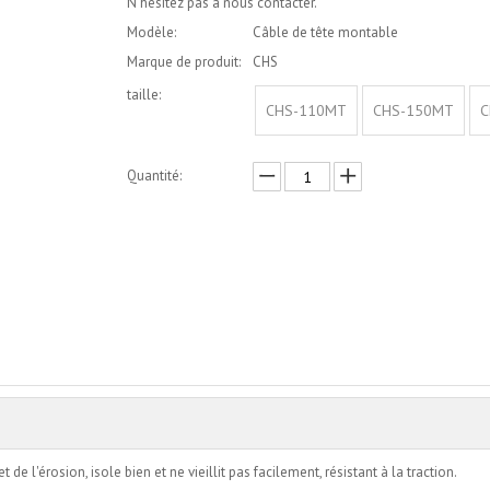
N'hésitez pas à nous contacter.
Modèle:
Câble de tête montable
Marque de produit:
CHS
taille:
CHS-110MT
CHS-150MT
C
Quantité:
enquête
Ajouter au panier
e l'érosion, isole bien et ne vieillit pas facilement, résistant à la traction.