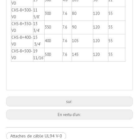
V0
CHS-8×300-
11
300
7.6
80
120
55
V0
5/8'
CHS-8×350-
13
350
7.6
90
120
55
V0
3/4'
CHS-8×400-
15
400
7.6
105
120
55
V0
3/4'
CHS-8×500-
19
500
7.6
145
120
55
V0
11/16'
sur:
En vertu d'un:
Attaches de câble UL94 V-0