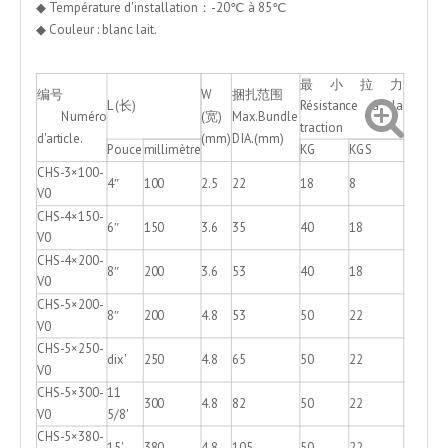
◆ Température d'installation：-20℃ à 85℃
◆ Couleur : blanc lait.
最小拉力
编号
W
捆扎范围
L (长)
Résistance à la
Numéro
(宽)
Max.Bundle
traction
d'article.
(mm)
DIA.(mm)
Pouce
millimètre
KG
KGS
CHS-3×100-
4″
100
2.5
22
18
8
V0
CHS-4×150-
6″
150
3.6
35
40
18
V0
CHS-4×200-
8″
200
3.6
53
40
18
V0
CHS-5×200-
8″
200
4.8
53
50
22
V0
CHS-5×250-
dix'
250
4.8
65
50
22
V0
CHS-5×300-
11
300
4.8
82
50
22
V0
5/8'
CHS-5×380-
15'
380
4.8
105
50
22