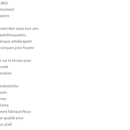
 câble
ut moment
 autres
uvent être votre bon ami.
 autobloquantes,
hérique antidérapant
 conçues pour fournir
sur le terrain pour
eveté
tomobile
ndustrielle
tures
ries
oblème.
ment fabriqué.Nous
te qualité pour
us plaît