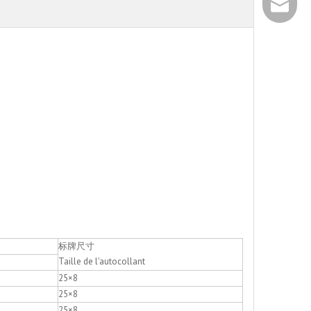
+86 - 5
info@ch
+86 - 5
标牌尺寸
Taille de l'autocollant
25×8
25×8
25×8