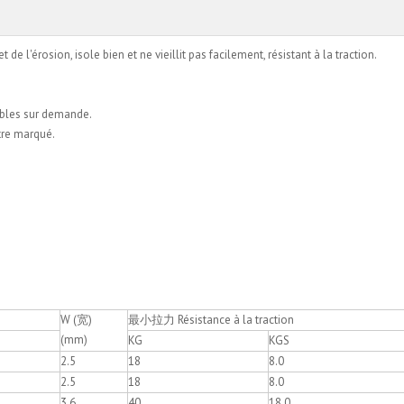
e l'érosion, isole bien et ne vieillit pas facilement, résistant à la traction.
nibles sur demande.
être marqué.
W (宽)
最小拉力 Résistance à la traction
(mm)
e
KG
KGS
2.5
18
8.0
2.5
18
8.0
3.6
40
18.0