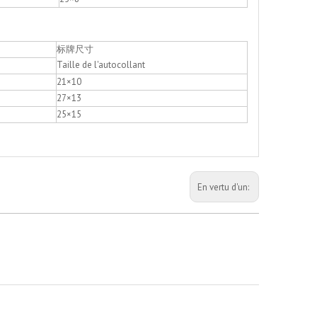
标牌尺寸
Taille de l'autocollant
21×10
27×13
25×15
En vertu d'un: