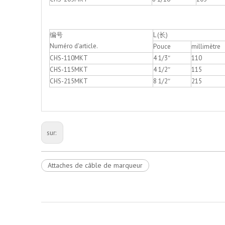
编号
L (长)
Numéro d'article.
Pouce
millimètre
CHS-110MKT
4 1/3″
110
CHS-115MKT
4 1/2″
115
CHS-215MKT
8 1/2″
215
sur:
Attaches de câble de marqueur