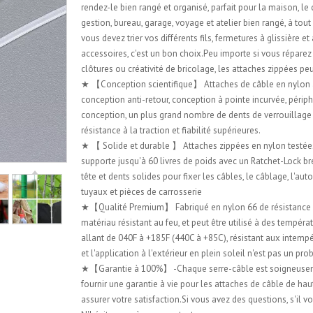
rendez-le bien rangé et organisé, parfait pour la maison, le
gestion, bureau, garage, voyage et atelier bien rangé, à to
vous devez trier vos différents fils, fermetures à glissière et
accessoires, c'est un bon choix.Peu importe si vous réparez
clôtures ou créativité de bricolage, les attaches zippées pe
★ 【Conception scientifique】 Attaches de câble en nylon
conception anti-retour, conception à pointe incurvée, périp
conception, un plus grand nombre de dents de verrouillage
résistance à la traction et fiabilité supérieures.
★ 【 Solide et durable 】 Attaches zippées en nylon testées 
supporte jusqu'à 60 livres de poids avec un Ratchet-Lock br
tête et dents solides pour fixer les câbles, le câblage, l'au
tuyaux et pièces de carrosserie
★【Qualité Premium】 Fabriqué en nylon 66 de résistance i
matériau résistant au feu, et peut être utilisé à des tempéra
allant de 040F à +185F (440C à +85C), résistant aux intempé
et l'application à l'extérieur en plein soleil n'est pas un pr
★【Garantie à 100%】 -Chaque serre-câble est soigneuse
fournir une garantie à vie pour les attaches de câble de hau
assurer votre satisfaction.Si vous avez des questions, s'il vo