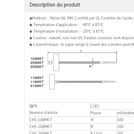
Description du produit
◆Matériel：Nylon 66, 94V-2 certifié par UL.Contrôle de l'acide et d
◆ Température d'application：-40℃ à 85℃
◆ Température d'installation：-20℃ à 85℃
◆ Couleur : naturel, noir, noir UV, d'autres couleurs sont dispo
◆ Caractéristique : le signe vierge à l'avant des cravates peut 
编号
L (长)
Numéro d'article.
Pouce
millimètr
CHS-100MKT
4″
100
CHS-200MKT
8″
200
CHS-205MKT
8 1/16″
205