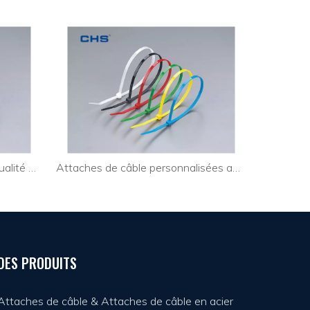
Attaches de câble de haute qualité Surelock pour l'industrie
Attaches de câble personnalisées amovibles pour guirlandes lumineuses
DES PRODUITS
Attaches de câble & Attaches de câble en acier