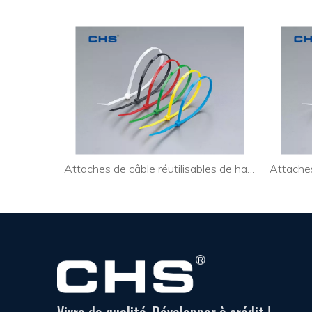
Attaches de câble personnalisées extra larges pour l'industrie
Attaches de câble réutilisables de haute qualité pour câble PC
Vivre de qualité, Développer à crédit !