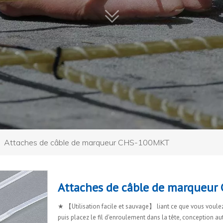
»
Attaches de câble de marqueur CHS-100MKT
Attaches de câble de marqueu
★ 【Utilisation facile et sauvage】 liant ce que vous voulez 
puis placez le fil d'enroulement dans la tête, conception a