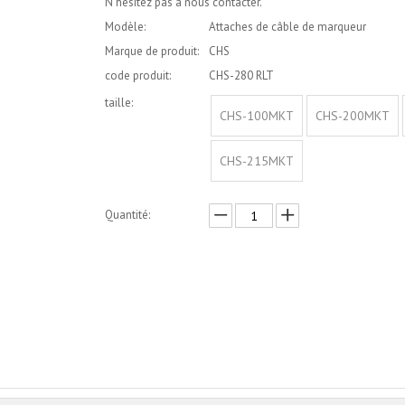
N'hésitez pas à nous contacter.
Modèle:
Attaches de câble de marqueur
Marque de produit:
CHS
code produit:
CHS-280 RLT
taille:
CHS-100MKT
CHS-200MKT
CHS-215MKT
Quantité:
enquête
Ajouter au panier