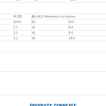
W (宽)
最小拉力 Résistance à la traction
(mm)
KG
KGS
2.5
18
8.0
2.5
18
8.0
3.2
40
18.0
PRODUITS CONNEXES