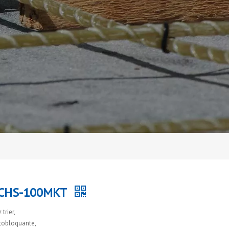
r CHS-100MKT
trier,
utobloquante,