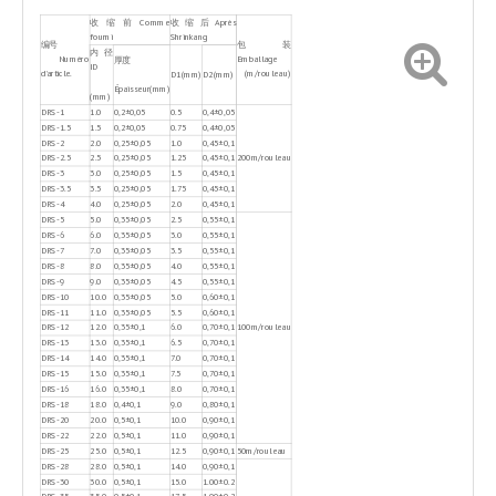
收缩前Comme
收缩后Après
fourni
Shrinkang
编号
包装
内 径
Numéro
Emballage
厚度
ID
d'article.
(m/rouleau)
D1(mm)
D2(mm)
Épaisseur(mm)
(mm)
DRS-1
1.0
0,2±0,05
0.5
0,4±0,05
DRS-1.5
1.5
0,2±0,05
0.75
0,4±0,05
DRS-2
2.0
0,25±0,05
1.0
0,45±0,1
DRS-2.5
2.5
0,25±0,05
1.25
0,45±0,1
200m/rouleau
DRS-3
3.0
0,25±0,05
1.5
0,45±0,1
DRS-3.5
3.5
0,25±0,05
1.75
0,45±0,1
DRS-4
4.0
0,25±0,05
2.0
0,45±0,1
DRS-5
5.0
0,35±0,05
2.5
0,55±0,1
DRS-6
6.0
0,35±0,05
3.0
0,55±0,1
DRS-7
7.0
0,35±0,05
3.5
0,55±0,1
DRS-8
8.0
0,35±0,05
4.0
0,55±0,1
DRS-9
9.0
0,35±0,05
4.5
0,55±0,1
DRS-10
10.0
0,35±0,05
5.0
0,60±0,1
DRS-11
11.0
0,35±0,05
5.5
0,60±0,1
DRS-12
12.0
0,35±0,1
6.0
0,70±0,1
100m/rouleau
DRS-13
13.0
0,35±0,1
6.5
0,70±0,1
DRS-14
14.0
0,35±0,1
7.0
0,70±0,1
DRS-15
15.0
0,35±0,1
7.5
0,70±0,1
DRS-16
16.0
0,35±0,1
8.0
0,70±0,1
DRS-18
18.0
0,4±0,1
9.0
0,80±0,1
DRS-20
20.0
0,5±0,1
10.0
0,90±0,1
DRS-22
22.0
0,5±0,1
11.0
0,90±0,1
DRS-25
25.0
0,5±0,1
12.5
0,90±0,1
50m/rouleau
DRS-28
28.0
0,5±0,1
14.0
0,90±0,1
DRS-30
30.0
0,5±0,1
15.0
1.00±0.2