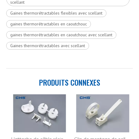
scellant
Gaines thermorétractables flexibles avec scellant
gaines thermorétractables en caoutchouc
gaines thermorétractables en caoutchouc avec scellant
Gaines thermorétractables avec scellant
PRODUITS CONNEXES
e fil carré de fil électrique SQ-2
L'attache de câble résistante d'OEM monte la couverture de sécurité SCB-3 de décoration d'éclairage
Clip de montage de selle SMT-2