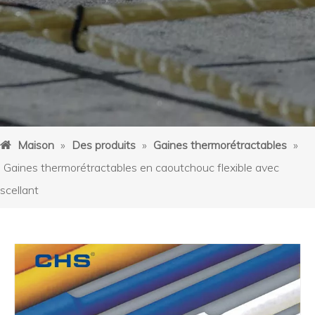
Maison
»
Des produits
»
Gaines thermorétractables
»
Gaines thermorétractables en caoutchouc flexible avec
scellant