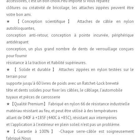
accessoires, c'est un bon choix.Peu importe si vous réparez
clôtures ou créativité de bricolage, les attaches zippées peuvent être
votre bon ami.
★ 【Conception scientifique】 Attaches de câble en nylon
autobloquantes,
conception anti-retour, conception à pointe incurvée, périphérique
antidérapant
conception, un plus grand nombre de dents de verrouillage conçues
pour fournir
résistance à la traction et fiabilité supérieures.
★ 【 Solide et durable 】 Attaches zippées en nylon testées sur le
terrain pour
supporte jusqu'à 60 livres de poids avec un Ratchet-Lock breveté
tête et dents solides pour fixer les câbles, le câblage, l'automobile
tuyaux et pièces de carrosserie
★【Qualité Premium】 Fabriqué en nylon 66 de résistance industrielle
matériau résistant au feu, et peut être utilisé à des températures
allant de 040F à +185F (440C à +85C), résistant aux intempéries
et l'application à l'extérieur en plein soleil n'est pas un problème.
★【Garantie à 100%】 -Chaque serre-câble est soigneusement
fabriqué.Nous