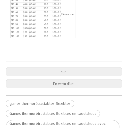
DRS-35
35.0
0,5±0,1
17.5
1.00±0.2
DRS-40
40.0
0,5±0,1
20.0
1.00±0.2
DRS-50
50.0
0,5±0,1
25.0
1.00±0.2
DRS-60
60.0
0,6±0,1
30.0
1.20±0.2
25m/rouleau
DRS-70
70.0
0,6±0,1
35.0
1.20±0.2
DRS-80
80.0
0,6±0,1
40.0
1.20±0.2
DRS-90
90.0
0,6±0,1
45.0
1.30±0.2
DRS-100
100.0
0,7±0,1
50.0
1.30±0.2
DRS-120
120
0,7±0,1
60.0
1.30±0.2
DRS-150
150
0,8±0,1
75.0
1.60±0.2
sur:
En vertu d'un:
gaines thermorétractables flexibles
Gaines thermorétractables flexibles en caoutchouc
Gaines thermorétractables flexibles en caoutchouc avec