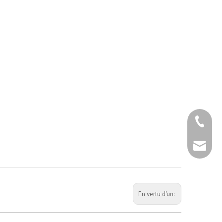
+86 - 5
+86 - 5
info@ch
+86 - 5
En vertu d'un: