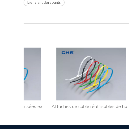
Liens antidérapants
Attaches de câble personnalisées extra larges pour l'industrie
Attaches de câble réutilisables de haute qualité pour câble PC