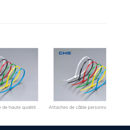
Attaches de câble de haute qualité Surelock pour l'industrie
Attaches de câble personnalisées amovibles pour guirlandes lumineuses